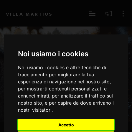
...Se vuoi aprire il "Centro Preferenze sui Cookies" per modificare le tue
Impostazioni - Clicca Qui
VILLA MARTIUS
Noi usiamo i cookies
Switzerland Nature
Noi usiamo i cookies e altre tecniche di
tracciamento per migliorare la tua
Lorem ipsum dolor sit amet, consectetur adipiscing elit. Maecenas in
esperienza di navigazione nel nostro sito,
pulvinar neque. Nulla finibus lobortis pulvinar.
per mostrarti contenuti personalizzati e
annunci mirati, per analizzare il traffico sul
nostro sito, e per capire da dove arrivano i
nostri visitatori.
Accetto