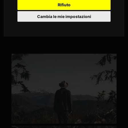
Rifiuto
PROJECT VIDEO GALLERY
Cambia le mie impostazioni
Sed tempor iaculis massa faucibus feugiat. In fermentum facilisis
massa