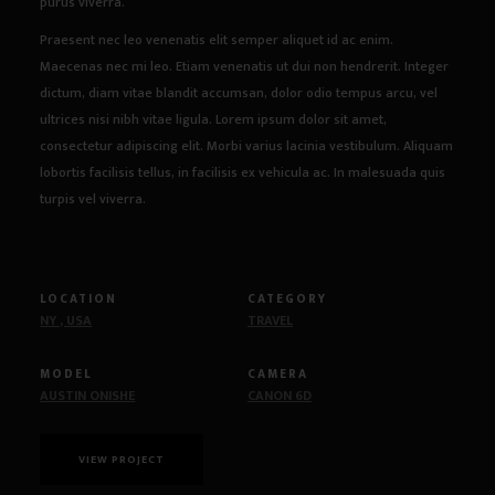
purus viverra.
Praesent nec leo venenatis elit semper aliquet id ac enim.
Maecenas nec mi leo. Etiam venenatis ut dui non hendrerit. Integer
dictum, diam vitae blandit accumsan, dolor odio tempus arcu, vel
ultrices nisi nibh vitae ligula. Lorem ipsum dolor sit amet,
consectetur adipiscing elit. Morbi varius lacinia vestibulum. Aliquam
lobortis facilisis tellus, in facilisis ex vehicula ac. In malesuada quis
turpis vel viverra.
LOCATION
CATEGORY
NY , USA
TRAVEL
MODEL
CAMERA
AUSTIN ONISHE
CANON 6D
VIEW PROJECT