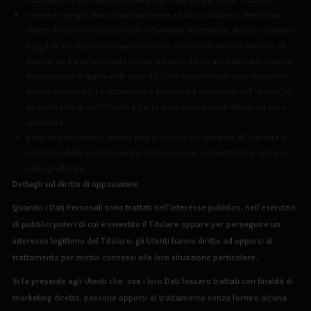
richiedere la cancellazione dei propri Dati da parte del Titolare.
ricevere i propri Dati o farli trasferire ad altro titolare.
L’Utente ha
diritto di ricevere i propri Dati in formato strutturato, di uso comune e
leggibile da dispositivo automatico e, ove tecnicamente fattibile, di
ottenerne il trasferimento senza ostacoli ad un altro titolare. Questa
disposizione è applicabile quando i Dati sono trattati con strumenti
automatizzati ed il trattamento è basato sul consenso dell’Utente, su
un contratto di cui l’Utente è parte o su misure contrattuali ad esso
connesse.
proporre reclamo.
L’Utente può proporre un reclamo all’autorità di
controllo della protezione dei dati personali competente o agire in
sede giudiziale.
Dettagli sul diritto di opposizione
Quando i Dati Personali sono trattati nell’interesse pubblico, nell’esercizio
di pubblici poteri di cui è investito il Titolare oppure per perseguire un
interesse legittimo del Titolare, gli Utenti hanno diritto ad opporsi al
trattamento per motivi connessi alla loro situazione particolare.
Si fa presente agli Utenti che, ove i loro Dati fossero trattati con finalità di
marketing diretto, possono opporsi al trattamento senza fornire alcuna