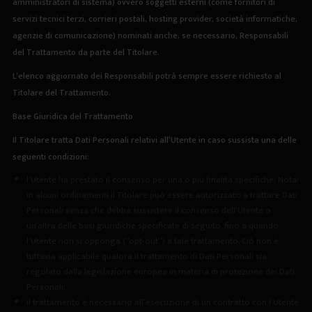
amministratori di sistema) ovvero soggetti esterni (come fornitori di
servizi tecnici terzi, corrieri postali, hosting provider, società informatiche,
agenzie di comunicazione) nominati anche, se necessario, Responsabili
del Trattamento da parte del Titolare.
L’elenco aggiornato dei Responsabili potrà sempre essere richiesto al
Titolare del Trattamento.
Base Giuridica del Trattamento
Il Titolare tratta Dati Personali relativi all’Utente in caso sussista una delle
seguenti condizioni:
l’Utente ha prestato il consenso per una o più finalità specifiche; Nota:
in alcuni ordinamenti il Titolare può essere autorizzato a trattare Dati
Personali senza che debba sussistere il consenso dell’Utente o
un’altra delle basi giuridiche specificate di seguito, fino a quando
l’Utente non si opponga (“opt-out”) a tale trattamento. Ciò non è
tuttavia applicabile qualora il trattamento di Dati Personali sia
regolato dalla legislazione europea in materia di protezione dei Dati
Personali;
il trattamento è necessario all’esecuzione di un contratto con l’Utente