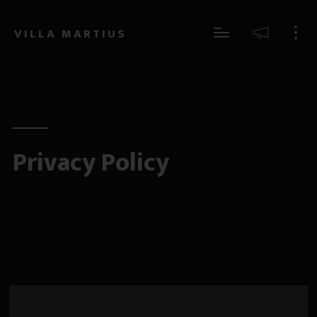
...Se vuoi aprire il "Centro Preferenze sui Cookies" per modificare le tue
Impostazioni - Clicca Qui
VILLA MARTIUS
Privacy Policy