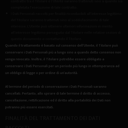
contratto tra il Titolare e l’Utente saranno trattenuti sino a quando sia
completata l’esecuzione di tale contratto.
I Dati Personali raccolti per finalità riconducibili all’interesse legittimo
del Titolare saranno trattenuti sino al soddisfacimento di tale
interesse. L’Utente può ottenere ulteriori informazioni in merito
all’interesse legittimo perseguito dal Titolare nelle relative sezioni di
questo documento o contattando il Titolare.
Quando il trattamento è basato sul consenso dell’Utente, il Titolare può
conservare i Dati Personali più a lungo sino a quando detto consenso non
venga revocato. Inoltre, il Titolare potrebbe essere obbligato a
conservare i Dati Personali per un periodo più lungo in ottemperanza ad
un obbligo di legge o per ordine di un’autorità.
Al termine del periodo di conservazione i Dati Personali saranno
cancellati. Pertanto, allo spirare di tale termine il diritto di accesso,
cancellazione, rettificazione ed il diritto alla portabilità dei Dati non
potranno più essere esercitati.
FINALITÀ DEL TRATTAMENTO DEI DATI