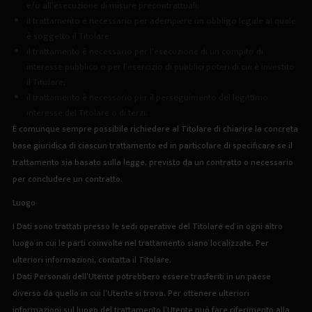
e/o all’esecuzione di misure precontrattuali;
il trattamento è necessario per adempiere un obbligo legale al quale
è soggetto il Titolare;
il trattamento è necessario per l’esecuzione di un compito di
interesse pubblico o per l’esercizio di pubblici poteri di cui è investito
il Titolare;
il trattamento è necessario per il perseguimento del legittimo
interesse del Titolare o di terzi.
È comunque sempre possibile richiedere al Titolare di chiarire la concreta
base giuridica di ciascun trattamento ed in particolare di specificare se il
trattamento sia basato sulla legge, previsto da un contratto o necessario
per concludere un contratto.
Luogo
I Dati sono trattati presso le sedi operative del Titolare ed in ogni altro
luogo in cui le parti coinvolte nel trattamento siano localizzate. Per
ulteriori informazioni, contatta il Titolare.
I Dati Personali dell’Utente potrebbero essere trasferiti in un paese
diverso da quello in cui l’Utente si trova. Per ottenere ulteriori
informazioni sul luogo del trattamento l’Utente può fare riferimento alla