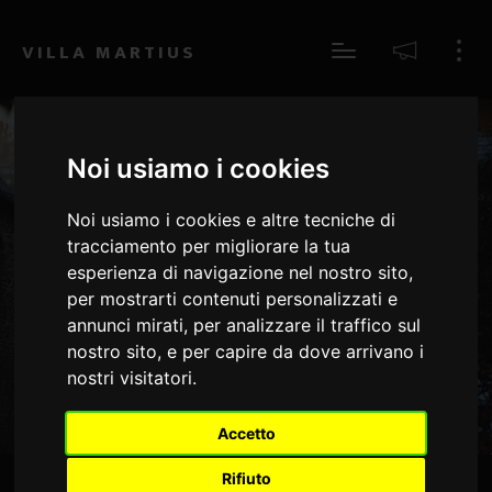
...Se vuoi aprire il "Centro Preferenze sui Cookies" per modificare le tue
Impostazioni - Clicca Qui
VILLA MARTIUS
Noi usiamo i cookies
Noi usiamo i cookies e altre tecniche di
Switzerland Nature
tracciamento per migliorare la tua
esperienza di navigazione nel nostro sito,
Lorem ipsum dolor sit amet, consectetur adipiscing elit. Maecenas in
per mostrarti contenuti personalizzati e
pulvinar neque. Nulla finibus lobortis pulvinar.
annunci mirati, per analizzare il traffico sul
nostro sito, e per capire da dove arrivano i
nostri visitatori.
Accetto
Rifiuto