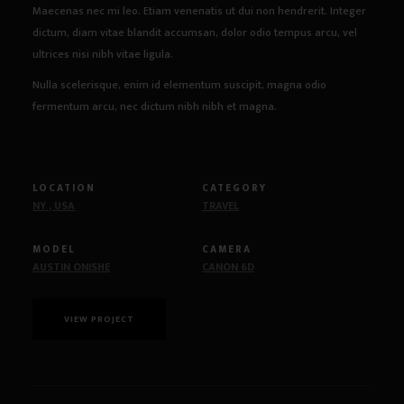
Maecenas nec mi leo. Etiam venenatis ut dui non hendrerit. Integer
dictum, diam vitae blandit accumsan, dolor odio tempus arcu, vel
ultrices nisi nibh vitae ligula.
Nulla scelerisque, enim id elementum suscipit, magna odio
fermentum arcu, nec dictum nibh nibh et magna.
LOCATION
CATEGORY
NY , USA
TRAVEL
MODEL
CAMERA
AUSTIN ONISHE
CANON 6D
VIEW PROJECT