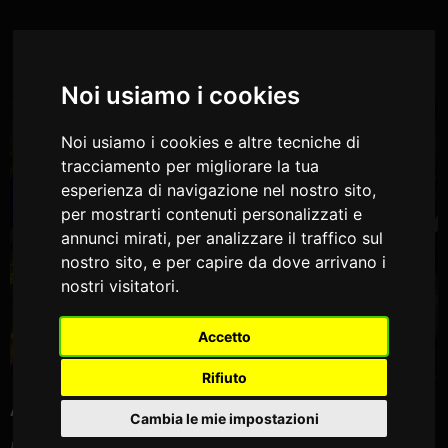
...Se vuoi aprire il "Centro Preferenze sui Cookies" per modificare le tue
Impostazioni - Clicca Qui
VILLA MARTIUS
Noi usiamo i cookies
Noi usiamo i cookies e altre tecniche di
tracciamento per migliorare la tua
esperienza di navigazione nel nostro sito,
per mostrarti contenuti personalizzati e
annunci mirati, per analizzare il traffico sul
nostro sito, e per capire da dove arrivano i
nostri visitatori.
Accetto
Rifiuto
Ambienti Esterni
Cambia le mie impostazioni
Immersi nella meravigliosa natura dove tra ulivi e limoni scorgerete il meraviglioso