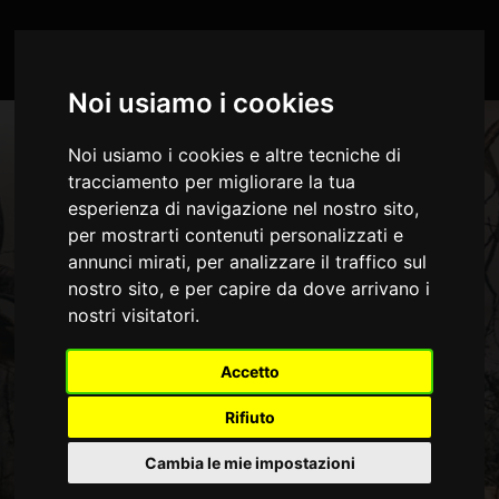
...Se vuoi aprire il "Centro Preferenze sui Cookies" per modificare le tue
Impostazioni - Clicca Qui
VILLA MARTIUS
Noi usiamo i cookies
Noi usiamo i cookies e altre tecniche di
tracciamento per migliorare la tua
FOLLOW
esperienza di navigazione nel nostro sito,
per mostrarti contenuti personalizzati e
annunci mirati, per analizzare il traffico sul
nostro sito, e per capire da dove arrivano i
nostri visitatori.
Accetto
PHOTOGRAPHER AND DIRECTOR BASED IN NEW YORK
JANE KOWALSKI
Rifiuto
Cambia le mie impostazioni
Lorem ipsum dolor sit amet, consectetur adipisicing elit, sed do eiusmod